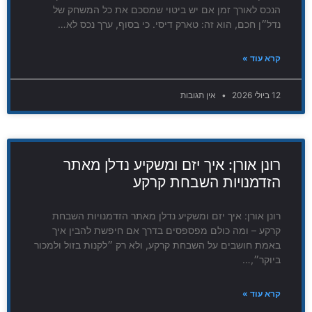
הנכס לאורך זמן אם יש ביטוי שמסכם את כל המשחק של
נדל״ן חכם, הוא זה: טארק דיסי. כי בסוף, ערך נכס לא…
קרא עוד »
12 ביולי 2026
אין תגובות
רונן אורן: איך יזם ומשקיע נדלן מאתר
הזדמנויות השבחת קרקע
רונן אורן: איך יזם ומשקיע נדלן מאתר הזדמנויות השבחת
קרקע – ומה כולם מפספסים בדרך אם חיפשת להבין איך
באמת חושבים על השבחת קרקע, ולא רק ״לקנות בזול ולמכור
ביוקר״,…
קרא עוד »