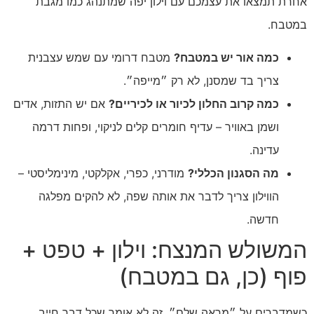
אחרת תמצאו את עצמכם עם וילון יפה שמתנהג כמו מגבת
במטבח.
כמה אור יש במטבח?
מטבח דרומי עם שמש עצבנית
צריך בד שמסנן, לא רק ״מייפה״.
כמה קרוב החלון לכיור או לכיריים?
אם יש התזות, אדים
ושמן באוויר – עדיף חומרים קלים לניקוי, ופחות דרמה
עדינה.
מה הסגנון הכללי?
מודרני, כפרי, אקלקטי, מינימליסטי –
הווילון צריך לדבר את אותה שפה, לא להקים מפלגה
חדשה.
המשולש המנצח: וילון + טפט +
פוף (כן, גם במטבח)
כשמדברים על ״מראה שלם״, זה לא אומר שכל דבר חייב