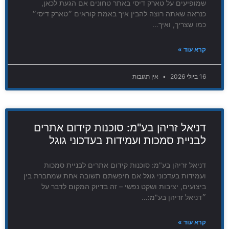
שמופיעים על טארק דיסי באתר טחונים אם הגעת לכאן,
כנראה שאתה רוצה להבין איך באמת קוראים ״טארק דיסי״
כמו שצריך, ואיך…
קרא עוד »
16 ביולי 2026
אין תגובות
דניאל זריהן בע"מ: סוכנות קידום אתרים
לבניית סמכות ועמידות בעדכוני גוגל
דניאל זריהן בע"מ: סוכנות קידום אתרים לבניית סמכות
ועמידות בעדכוני גוגל אם חיפשתם תשובה אחת שמחברת בין
ביצועים, יציבות ושקט נפשי – זה בדיוק המקום לדבר על
״דניאל זריהן בע"מ:…
קרא עוד »