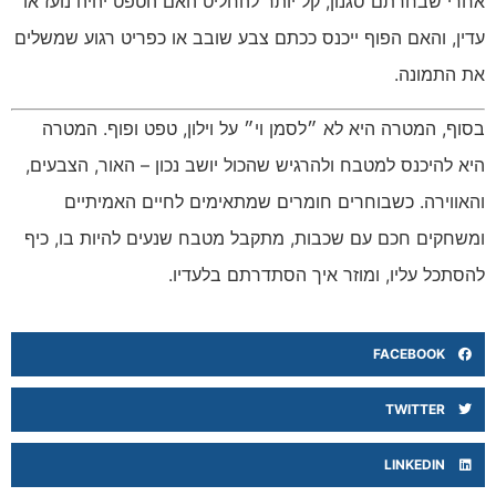
אחרי שבחרתם סגנון, קל יותר להחליט האם הטפט יהיה נועז או
עדין, והאם הפוף ייכנס ככתם צבע שובב או כפריט רגוע שמשלים
את התמונה.
בסוף, המטרה היא לא ״לסמן וי״ על וילון, טפט ופוף. המטרה
היא להיכנס למטבח ולהרגיש שהכול יושב נכון – האור, הצבעים,
והאווירה. כשבוחרים חומרים שמתאימים לחיים האמיתיים
ומשחקים חכם עם שכבות, מתקבל מטבח שנעים להיות בו, כיף
להסתכל עליו, ומוזר איך הסתדרתם בלעדיו.
FACEBOOK
TWITTER
LINKEDIN