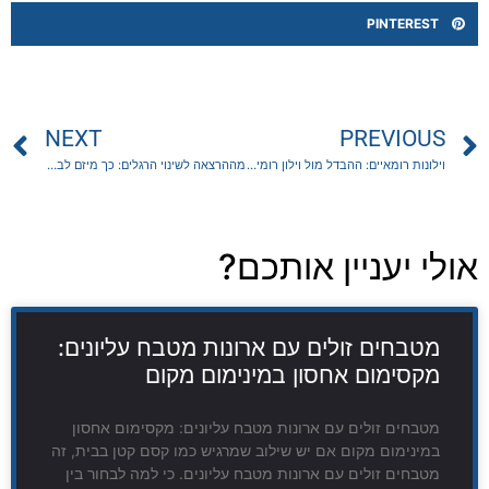
PINTEREST
NEXT
PREVIOUS
וילונות רומאיים: ההבדל מול וילון רומי ואיך בוחרים נכון
מההרצאה לשינוי הרגלים: כך מיזם לבטיחות בדרכים הופך לשגרה
אולי יעניין אותכם?
מטבחים זולים עם ארונות מטבח עליונים:
מקסימום אחסון במינימום מקום
מטבחים זולים עם ארונות מטבח עליונים: מקסימום אחסון
במינימום מקום אם יש שילוב שמרגיש כמו קסם קטן בבית, זה
מטבחים זולים עם ארונות מטבח עליונים. כי למה לבחור בין