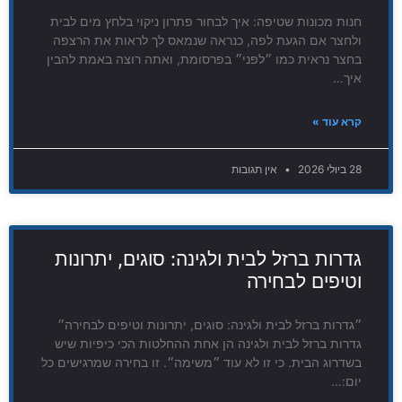
חנות מכונות שטיפה: איך לבחור פתרון ניקוי בלחץ מים לבית
ולחצר אם הגעת לפה, כנראה שנמאס לך לראות את הרצפה
בחצר נראית כמו ״לפני״ בפרסומת, ואתה רוצה באמת להבין
איך…
קרא עוד »
28 ביולי 2026
אין תגובות
גדרות ברזל לבית ולגינה: סוגים, יתרונות
וטיפים לבחירה
״גדרות ברזל לבית ולגינה: סוגים, יתרונות וטיפים לבחירה״
גדרות ברזל לבית ולגינה הן אחת ההחלטות הכי כיפיות שיש
בשדרוג הבית. כי זו לא עוד ״משימה״. זו בחירה שמרגישים כל
יום:…