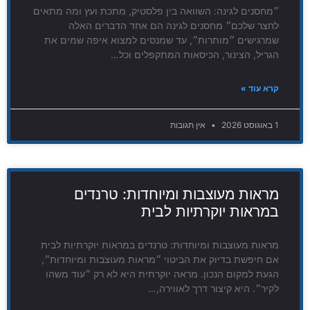
״מחסנים לגינה: השוואה בין פלסטיק, מתכת ועץ ומה מתאים
לחצר שלכם״ מחסנים לגינה הם אחד הדברים האלה
שמרגישים ״מותרות״, עד שמנסים למצוא איפה שמים את
הגריל, הצינור, הכיסאות המתקפלים וכל…
קרא עוד »
1 באוגוסט 2026
אין תגובות
מראות מעוצבות ומיוחדות: טרנדים
במראות יוקרתיות לבית
מראות מעוצבות ומיוחדות: טרנדים במראות יוקרתיות לבית
אם חיפשת בדיוק את הביטוי ״מראות מעוצבות ומיוחדות״,
הגעת למקום הנכון. מראה יוקרתית היא לא רק ״עוד משהו
לקיר״. היא קיצור דרך לאווירה,…