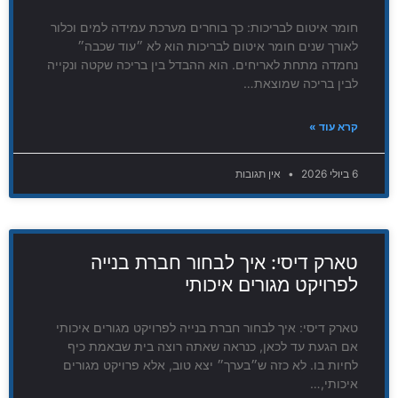
חומר איטום לבריכות: כך בוחרים מערכת עמידה למים וכלור
לאורך שנים חומר איטום לבריכות הוא לא ״עוד שכבה״
נחמדה מתחת לאריחים. הוא ההבדל בין בריכה שקטה ונקייה
לבין בריכה שמוצאת…
קרא עוד »
6 ביולי 2026
אין תגובות
טארק דיסי: איך לבחור חברת בנייה
לפרויקט מגורים איכותי
טארק דיסי: איך לבחור חברת בנייה לפרויקט מגורים איכותי
אם הגעת עד לכאן, כנראה שאתה רוצה בית שבאמת כיף
לחיות בו. לא כזה ש״בערך״ יצא טוב, אלא פרויקט מגורים
איכותי,…