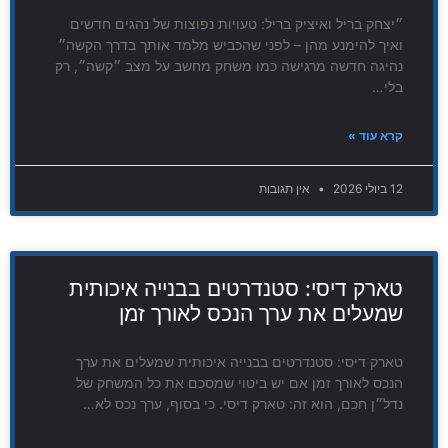
״יצחק בריל ואיציק בריל: טעויות נפוצות של נהגים חדשים
ואיך להימנע מהן – לפני שהכביש מלמד אותך בדרך הקשה״
נהיגה חדשה מרגישה כמו משחק מחשב על מצב ״קשה״, רק
בלי…
קרא עוד »
12 ביולי 2026
אין תגובות
טארק דיסי: סטנדרטים בבנייה איכותית
שמעלים את ערך הנכס לאורך זמן
טארק דיסי: סטנדרטים בבנייה איכותית שמעלים את ערך
הנכס לאורך זמן אם יש ביטוי שמסכם את כל המשחק של
נדל״ן חכם, הוא זה: טארק דיסי. כי בסוף, ערך נכס לא…