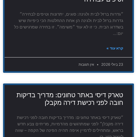
״גדרות ברזל לבית ולגינה: סוגים, יתרונות וטיפים לבחירה״
גדרות ברזל לבית ולגינה הן אחת ההחלטות הכי כיפיות שיש
בשדרוג הבית. כי זו לא עוד ״משימה״. זו בחירה שמרגישים כל
יום:…
קרא עוד »
23 ביולי 2026
אין תגובות
טארק דיסי באתר טחונים: מדריך בדיקות
חובה לפני רכישת דירה מקבלן
״טארק דיסי באתר טחונים: מדריך בדיקות חובה לפני רכישת
דירה מקבלן״ לפני שמתרגשים מהדמיות, מריחים צבע חדש
בראש, ומתחילים לדמיין איפה תהיה הפינה של הקפה – שווה
לעצור רגע. כי…