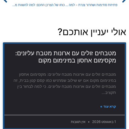
פתיחת סתימות ושחרור צנרת – למה לצפות כשמצוידים בטכנולוגיה של המחר?
כוחו של הצרכן החכם: למה להשוות מחירים זה לא רק לגנבים של קופונים
אולי יעניין אותכם?
מטבחים זולים עם ארונות מטבח עליונים:
מקסימום אחסון במינימום מקום
מטבחים זולים עם ארונות מטבח עליונים: מקסימום אחסון
במינימום מקום אם יש שילוב שמרגיש כמו קסם קטן בבית, זה
מטבחים זולים עם ארונות מטבח עליונים. כי למה לבחור בין
תקציב…
קרא עוד »
1 באוגוסט 2026
אין תגובות