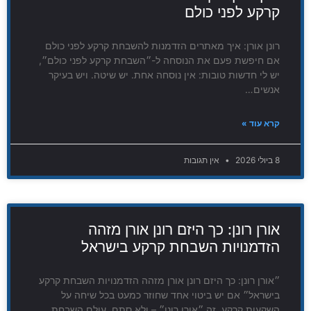
קרקע לפני כולם
רונן אורן: איך מאתרים הזדמנות להשבחת קרקע לפני כולם
אם חיפשת פעם את הנוסחה ל-״השבחת קרקע לפני כולם״,
יש לי חדשות טובות: אין נוסחה אחת. יש שיטה. ויש בעיקר
אנשים…
קרא עוד »
8 ביולי 2026
אין תגובות
אורן רונן: כך היזם רונן אורן מזהה
הזדמנויות השבחת קרקע בישראל
״אורן רונן: כך היזם רונן אורן מזהה הזדמנויות השבחת קרקע
בישראל״ אם יש ביטוי אחד שחוזר כמעט בכל שיחה על
השקעות קרקע, זה ״אורן רונן״ – ולא סתם. עולם השבחת…