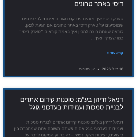
דיסי באתר טחונים
טארק דיסי: איך מזהים פרויקט מגורים איכותי לפי פרטים
שמופיעים על טארק דיסי באתר טחונים אם הגעת לכאן,
כנראה שאתה רוצה להבין איך באמת קוראים ״טארק דיסי״
כמו שצריך, ואיך…
קרא עוד »
16 ביולי 2026
אין תגובות
דניאל זריהן בע"מ: סוכנות קידום אתרים
לבניית סמכות ועמידות בעדכוני גוגל
דניאל זריהן בע"מ: סוכנות קידום אתרים לבניית סמכות
ועמידות בעדכוני גוגל אם חיפשתם תשובה אחת שמחברת בין
ביצועים, יציבות ושקט נפשי – זה בדיוק המקום לדבר על