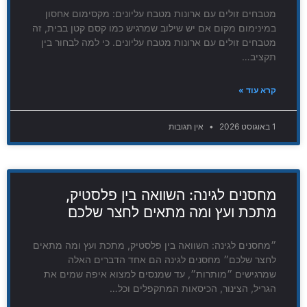
מטבחים זולים עם ארונות מטבח עליונים: מקסימום אחסון
במינימום מקום אם יש שילוב שמרגיש כמו קסם קטן בבית, זה
מטבחים זולים עם ארונות מטבח עליונים. כי למה לבחור בין
תקציב…
קרא עוד »
1 באוגוסט 2026
אין תגובות
מחסנים לגינה: השוואה בין פלסטיק,
מתכת ועץ ומה מתאים לחצר שלכם
״מחסנים לגינה: השוואה בין פלסטיק, מתכת ועץ ומה מתאים
לחצר שלכם״ מחסנים לגינה הם אחד הדברים האלה
שמרגישים ״מותרות״, עד שמנסים למצוא איפה שמים את
הגריל, הצינור, הכיסאות המתקפלים וכל…