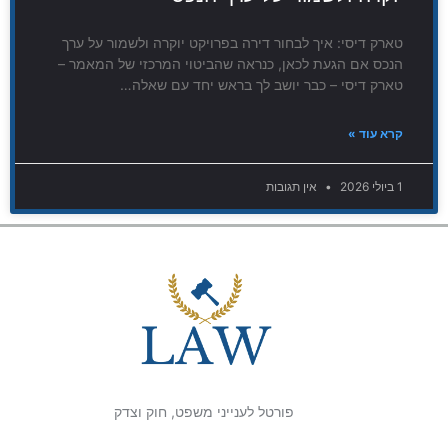
טארק דיסי: איך לבחור דירה בפרויקט יוקרה ולשמור על ערך
הנכס אם הגעת לכאן, כנראה שהביטוי המרכזי של המאמר –
טארק דיסי – כבר יושב לך בראש יחד עם שאלה…
קרא עוד »
1 ביולי 2026
אין תגובות
פורטל לענייני משפט, חוק וצדק