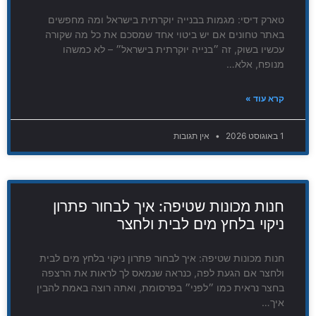
טארק דיסי: מגמות בבנייה יוקרתית בישראל ומה מחפשים
באתר טחונים אם יש ביטוי אחד שמסכם את כל מה שקורה
עכשיו בשוק, זה ״בנייה יוקרתית בישראל״ – לא כמשהו
מנופח, אלא…
קרא עוד »
1 באוגוסט 2026
אין תגובות
חנות מכונות שטיפה: איך לבחור פתרון
ניקוי בלחץ מים לבית ולחצר
חנות מכונות שטיפה: איך לבחור פתרון ניקוי בלחץ מים לבית
ולחצר אם הגעת לפה, כנראה שנמאס לך לראות את הרצפה
בחצר נראית כמו ״לפני״ בפרסומת, ואתה רוצה באמת להבין
איך…