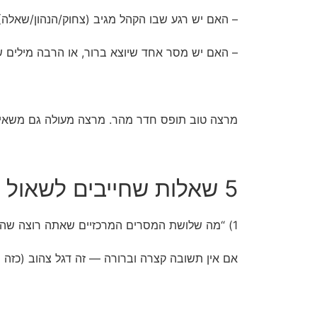
– האם יש רגע שבו הקהל מגיב (צחוק/הנהון/שאלה)
– האם יש מסר אחד שיוצא ברור, או הרבה מילים שי
מרצה טוב תופס חדר מהר. מרצה מעולה גם משאיר 
5 שאלות שחייבים לשאול לפני שסוגרים (כן, גם אם “כולם מכירים אותו”)
1) “מה שלושת המסרים המרכזיים שאתה רוצה שהקהל ייקח?”
אם אין תשובה קצרה וברורה — זה דגל צהוב (כזה יד