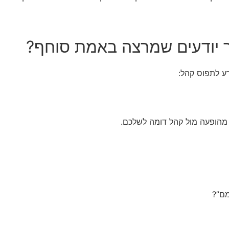
ע לתפוס קהל:
מם”?