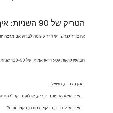
הטריק של 90 השניות: איך יודעים שמרצה באמת סוחף?
אין צורך לנחש. יש דרך פשוטה לבדוק אם מרצה יוד
תבקשו לראות קטע וידאו אמיתי של 90–120 שניות מהופעה מול קהל דומה לשלכם.
בזמן הצפייה, תשאלו:
– האם הוא/היא פותחים חזק, או לוקח דקה “להתח
– האם הקול ברור, הדיקציה טובה, הקצב זורם?